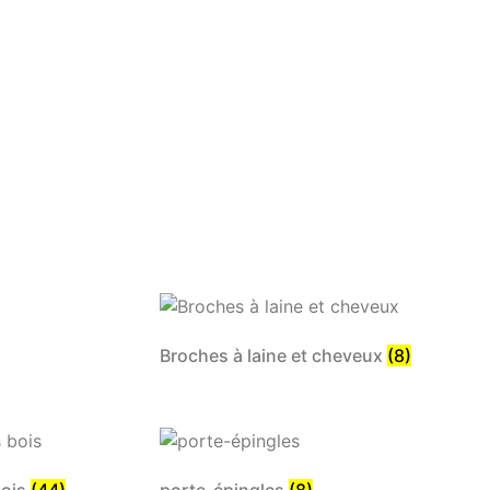
Broches à laine et cheveux
(8)
bois
(44)
porte-épingles
(8)