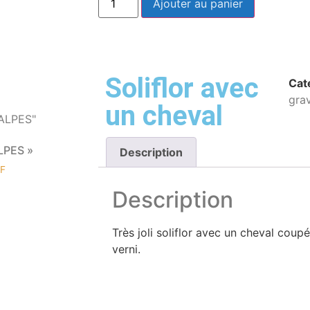
Ajouter au panier
Soliflor avec
Cat
gra
un cheval
LPES »
Description
F
Description
Très joli soliflor avec un cheval coupé
verni.