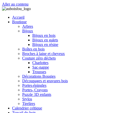
Aller au contenu
Accueil
Boutique
Arbres
Bijoux
Bijoux en bois
Bijoux en galets
Bijoux en résine
Boîtes en bois
Broches à laine et cheveux
Couture zéro déchets
Charlottes
Sac-nappe
Trousses
Décorations Bougies
Découpages et gravures bois
Portes-épingles
Portes- Crayons
Puzzle 3D enfants
Stylos
Tirelires
Calendrier celtique
Travail du bois