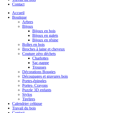
Contact
Accueil
Boutique
Arbres
Bijoux
Bijoux en bois
Bijoux en galets
Bijoux en résine
Boîtes en bois
Broches à laine et cheveux
Couture zéro déchets
Charlottes
Sac-nappe
Trousses
Décorations Bougies
Découpages et gravures bois
Portes-épingles
Portes- Crayons
Puzzle 3D enfants
Stylos
Tirelires
Calendrier celtique
Travail du bois
Contact