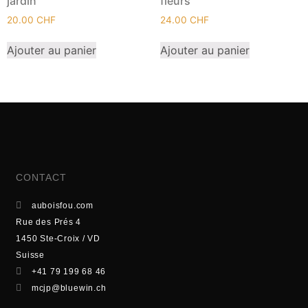
jardin
fleurs
20.00
CHF
24.00
CHF
Ajouter au panier
Ajouter au panier
CONTACT
auboisfou.com
Rue des Prés 4
1450 Ste-Croix / VD
Suisse
+41 79 199 68 46
mcjp@bluewin.ch