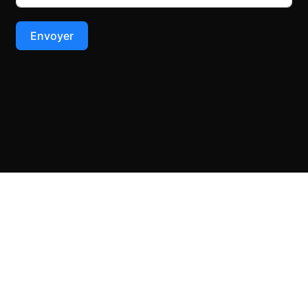
Envoyer
Copyright © 2026 Au bois fou. All Rights reserved - TechnoCoach