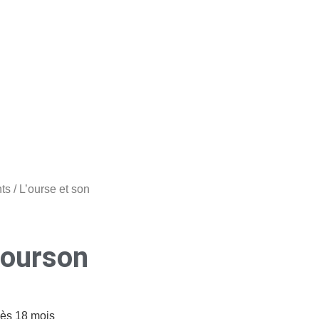
ts
/ L’ourse et son
 ourson
dès 18 mois