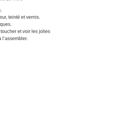
.
r, teinté et vernis.
iques.
oucher et voir les jolies
 l’assembler.