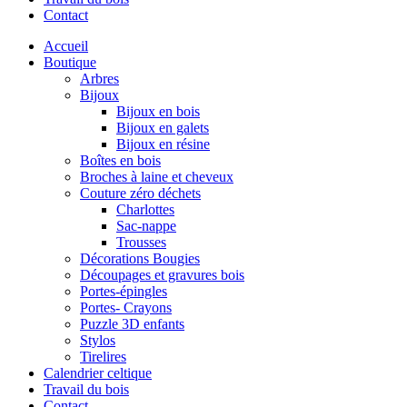
Contact
Accueil
Boutique
Arbres
Bijoux
Bijoux en bois
Bijoux en galets
Bijoux en résine
Boîtes en bois
Broches à laine et cheveux
Couture zéro déchets
Charlottes
Sac-nappe
Trousses
Décorations Bougies
Découpages et gravures bois
Portes-épingles
Portes- Crayons
Puzzle 3D enfants
Stylos
Tirelires
Calendrier celtique
Travail du bois
Contact