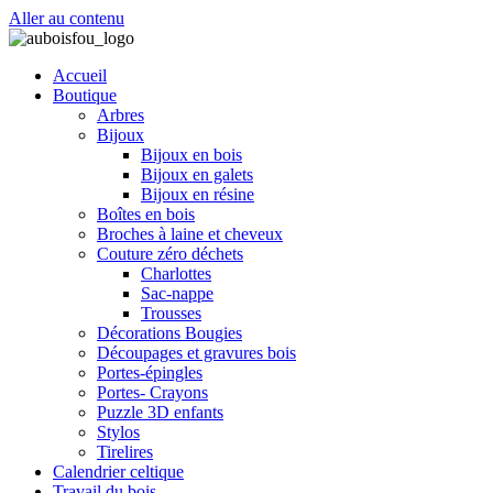
Aller au contenu
Accueil
Boutique
Arbres
Bijoux
Bijoux en bois
Bijoux en galets
Bijoux en résine
Boîtes en bois
Broches à laine et cheveux
Couture zéro déchets
Charlottes
Sac-nappe
Trousses
Décorations Bougies
Découpages et gravures bois
Portes-épingles
Portes- Crayons
Puzzle 3D enfants
Stylos
Tirelires
Calendrier celtique
Travail du bois