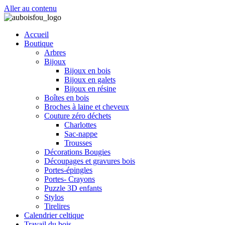
Aller au contenu
Accueil
Boutique
Arbres
Bijoux
Bijoux en bois
Bijoux en galets
Bijoux en résine
Boîtes en bois
Broches à laine et cheveux
Couture zéro déchets
Charlottes
Sac-nappe
Trousses
Décorations Bougies
Découpages et gravures bois
Portes-épingles
Portes- Crayons
Puzzle 3D enfants
Stylos
Tirelires
Calendrier celtique
Travail du bois