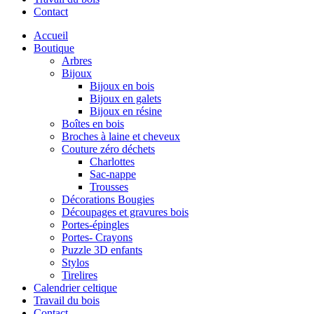
Contact
Accueil
Boutique
Arbres
Bijoux
Bijoux en bois
Bijoux en galets
Bijoux en résine
Boîtes en bois
Broches à laine et cheveux
Couture zéro déchets
Charlottes
Sac-nappe
Trousses
Décorations Bougies
Découpages et gravures bois
Portes-épingles
Portes- Crayons
Puzzle 3D enfants
Stylos
Tirelires
Calendrier celtique
Travail du bois
Contact