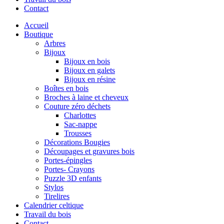
Contact
Accueil
Boutique
Arbres
Bijoux
Bijoux en bois
Bijoux en galets
Bijoux en résine
Boîtes en bois
Broches à laine et cheveux
Couture zéro déchets
Charlottes
Sac-nappe
Trousses
Décorations Bougies
Découpages et gravures bois
Portes-épingles
Portes- Crayons
Puzzle 3D enfants
Stylos
Tirelires
Calendrier celtique
Travail du bois
Contact