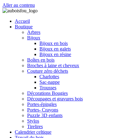
Aller au contenu
Accueil
Boutique
Arbres
Bijoux
Bijoux en bois
Bijoux en galets
Bijoux en résine
Boîtes en bois
Broches à laine et cheveux
Couture zéro déchets
Charlottes
Sac-nappe
Trousses
Décorations Bougies
Découpages et gravures bois
Portes-épingles
Portes- Crayons
Puzzle 3D enfants
Stylos
Tirelires
Calendrier celtique
Travail du bois