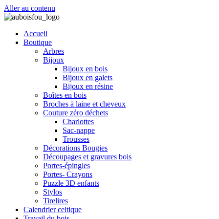
Aller au contenu
Accueil
Boutique
Arbres
Bijoux
Bijoux en bois
Bijoux en galets
Bijoux en résine
Boîtes en bois
Broches à laine et cheveux
Couture zéro déchets
Charlottes
Sac-nappe
Trousses
Décorations Bougies
Découpages et gravures bois
Portes-épingles
Portes- Crayons
Puzzle 3D enfants
Stylos
Tirelires
Calendrier celtique
Travail du bois