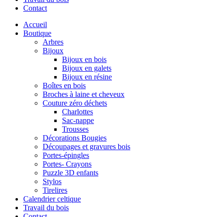
Contact
Accueil
Boutique
Arbres
Bijoux
Bijoux en bois
Bijoux en galets
Bijoux en résine
Boîtes en bois
Broches à laine et cheveux
Couture zéro déchets
Charlottes
Sac-nappe
Trousses
Décorations Bougies
Découpages et gravures bois
Portes-épingles
Portes- Crayons
Puzzle 3D enfants
Stylos
Tirelires
Calendrier celtique
Travail du bois
Contact