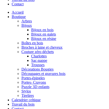
Contact
Accueil
Boutique
Arbres
Bijoux
Bijoux en bois
Bijoux en galets
Bijoux en résine
Boîtes en bois
Broches à laine et cheveux
Couture zéro déchets
Charlottes
Sac-nappe
Trousses
Décorations Bougies
Découpages et gravures bois
Portes-épingles
Portes- Crayons
Puzzle 3D enfants
Stylos
Tirelires
Calendrier celtique
Travail du bois
Contact