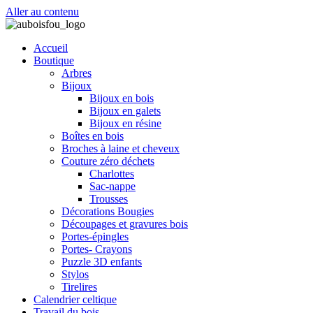
Aller au contenu
Accueil
Boutique
Arbres
Bijoux
Bijoux en bois
Bijoux en galets
Bijoux en résine
Boîtes en bois
Broches à laine et cheveux
Couture zéro déchets
Charlottes
Sac-nappe
Trousses
Décorations Bougies
Découpages et gravures bois
Portes-épingles
Portes- Crayons
Puzzle 3D enfants
Stylos
Tirelires
Calendrier celtique
Travail du bois