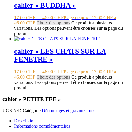
cahier « BUDDHA »
17.00
CHF
–
46.00
CHF
Plage de prix : 17.00 CHF à
46.00 CHF
Choix des options
Ce produit a plusieurs
variations. Les options peuvent être choisies sur la page du
produit
cahier « LES CHATS SUR LA
FENETRE »
17.00
CHF
–
46.00
CHF
Plage de prix : 17.00 CHF à
46.00 CHF
Choix des options
Ce produit a plusieurs
variations. Les options peuvent être choisies sur la page du
produit
cahier « PETITE FEE »
UGS
N/D
Catégorie
Découpages et gravures bois
Description
Informations complémentaires