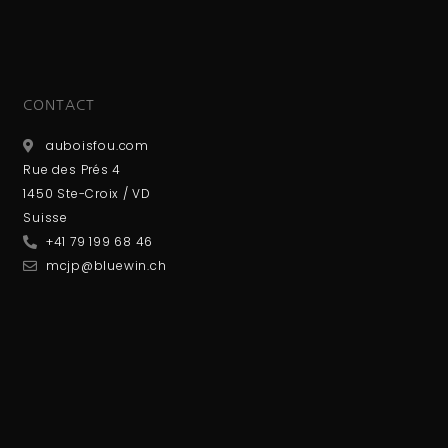
CONTACT
auboisfou.com
Rue des Prés 4
1450 Ste-Croix / VD
Suisse
+41 79 199 68 46
mcjp@bluewin.ch