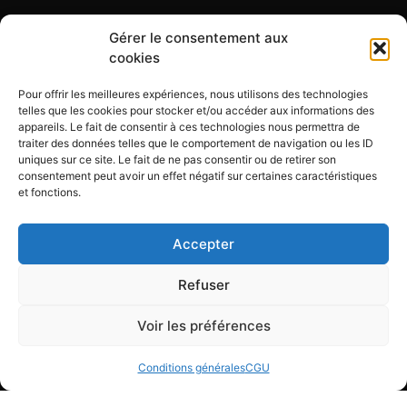
Gérer le consentement aux
cookies
Pour offrir les meilleures expériences, nous utilisons des technologies
telles que les cookies pour stocker et/ou accéder aux informations des
appareils. Le fait de consentir à ces technologies nous permettra de
traiter des données telles que le comportement de navigation ou les ID
NEWSLETTER
uniques sur ce site. Le fait de ne pas consentir ou de retirer son
consentement peut avoir un effet négatif sur certaines caractéristiques
Souscrivez à notre newsletter pour recevoir nos dernières
et fonctions.
nouvelles et offres spéciales.
Accepter
E-mail
Refuser
Voir les préférences
Envoyer
Conditions générales
CGU