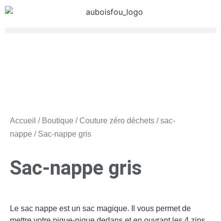
Accueil
/
Boutique
/
Couture zéro déchets
/
sac-
nappe
/ Sac-nappe gris
Sac-nappe gris
Le sac nappe est un sac magique. Il vous permet de
mettre votre pique-nique dedans et en ouvrant les 4 zips