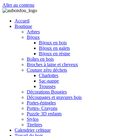
Aller au contenu
Accueil
Boutique
Arbres
Bijoux
Bijoux en bois
Bijoux en galets
Bijoux en résine
Boîtes en bois
Broches à laine et cheveux
Couture zéro déchets
Charlottes
Sac-nappe
Trousses
Décorations Bougies
Découpages et gravures bois
Portes-épingles
Portes- Crayons
Puzzle 3D enfants
Stylos
Tirelires
Calendrier celtique
Travail du bois