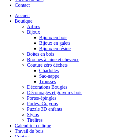
Contact
Accueil
Boutique
Arbres
Bijoux
Bijoux en bois
Bijoux en galets
Bijoux en résine
Boîtes en bois
Broches à laine et cheveux
Couture zéro déchets
Charlottes
Sac-nappe
Trousses
Décorations Bougies
Découpages et gravures bois
Portes-épingles
Portes- Crayons
Puzzle 3D enfants
Stylos
Tirelires
Calendrier celtique
Travail du bois
Contact