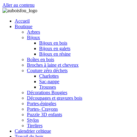
Aller au contenu
Accueil
Boutique
Arbres
Bijoux
Bijoux en bois
Bijoux en galets
Bijoux en résine
Boîtes en bois
Broches à laine et cheveux
Couture zéro déchets
Charlottes
Sac-nappe
Trousses
Décorations Bougies
Découpages et gravures bois
Portes-épingles
Portes- Crayons
Puzzle 3D enfants
Stylos
Tirelires
Calendrier celtique
Travail du bois