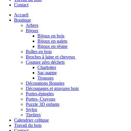
Contact
Accueil
Boutique
Arbres
Bijoux
Bijoux en bois
Bijoux en galets
Bijoux en résine
Boîtes en bois
Broches à laine et cheveux
Couture zéro déchets
Charlottes
Sac-nappe
Trousses
Décorations Bougies
Découpages et gravures bois
Portes-épingles
Portes- Crayons
Puzzle 3D enfants
Stylos
Tirelires
Calendrier celtique
Travail du bois
Contact