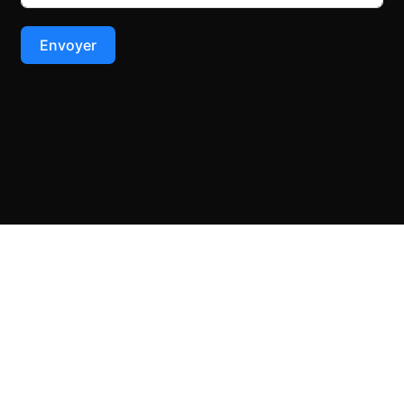
Envoyer
Copyright © 2026 Au bois fou. All Rights reserved - TechnoCoach