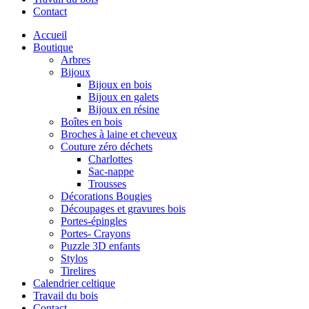
Contact
Accueil
Boutique
Arbres
Bijoux
Bijoux en bois
Bijoux en galets
Bijoux en résine
Boîtes en bois
Broches à laine et cheveux
Couture zéro déchets
Charlottes
Sac-nappe
Trousses
Décorations Bougies
Découpages et gravures bois
Portes-épingles
Portes- Crayons
Puzzle 3D enfants
Stylos
Tirelires
Calendrier celtique
Travail du bois
Contact