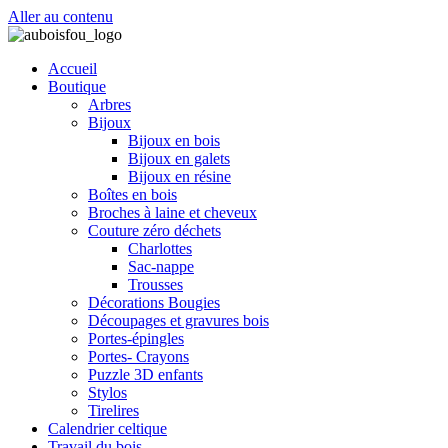
Aller au contenu
Accueil
Boutique
Arbres
Bijoux
Bijoux en bois
Bijoux en galets
Bijoux en résine
Boîtes en bois
Broches à laine et cheveux
Couture zéro déchets
Charlottes
Sac-nappe
Trousses
Décorations Bougies
Découpages et gravures bois
Portes-épingles
Portes- Crayons
Puzzle 3D enfants
Stylos
Tirelires
Calendrier celtique
Travail du bois