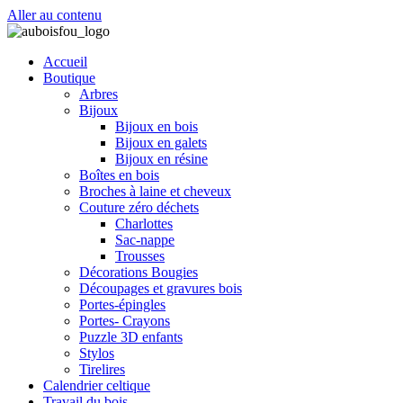
Aller au contenu
Accueil
Boutique
Arbres
Bijoux
Bijoux en bois
Bijoux en galets
Bijoux en résine
Boîtes en bois
Broches à laine et cheveux
Couture zéro déchets
Charlottes
Sac-nappe
Trousses
Décorations Bougies
Découpages et gravures bois
Portes-épingles
Portes- Crayons
Puzzle 3D enfants
Stylos
Tirelires
Calendrier celtique
Travail du bois