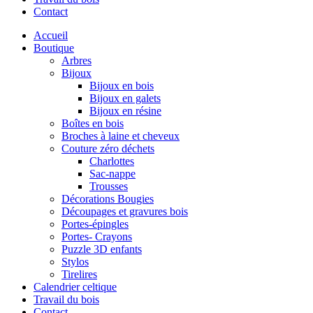
Contact
Accueil
Boutique
Arbres
Bijoux
Bijoux en bois
Bijoux en galets
Bijoux en résine
Boîtes en bois
Broches à laine et cheveux
Couture zéro déchets
Charlottes
Sac-nappe
Trousses
Décorations Bougies
Découpages et gravures bois
Portes-épingles
Portes- Crayons
Puzzle 3D enfants
Stylos
Tirelires
Calendrier celtique
Travail du bois
Contact