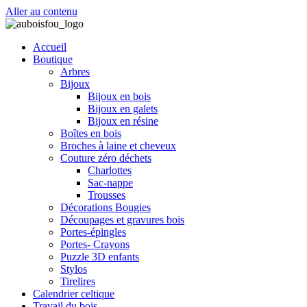
Aller au contenu
Accueil
Boutique
Arbres
Bijoux
Bijoux en bois
Bijoux en galets
Bijoux en résine
Boîtes en bois
Broches à laine et cheveux
Couture zéro déchets
Charlottes
Sac-nappe
Trousses
Décorations Bougies
Découpages et gravures bois
Portes-épingles
Portes- Crayons
Puzzle 3D enfants
Stylos
Tirelires
Calendrier celtique
Travail du bois