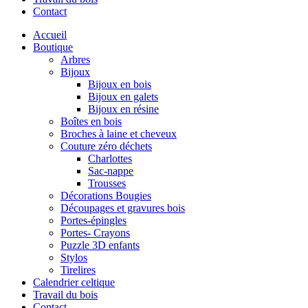
Contact
Accueil
Boutique
Arbres
Bijoux
Bijoux en bois
Bijoux en galets
Bijoux en résine
Boîtes en bois
Broches à laine et cheveux
Couture zéro déchets
Charlottes
Sac-nappe
Trousses
Décorations Bougies
Découpages et gravures bois
Portes-épingles
Portes- Crayons
Puzzle 3D enfants
Stylos
Tirelires
Calendrier celtique
Travail du bois
Contact